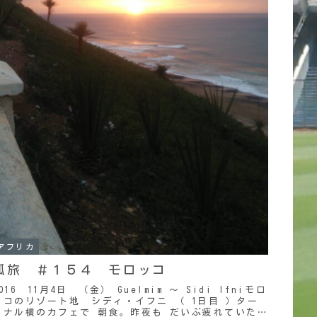
アフリカ
孤旅 ＃１５４ モロッコ
016 11月4日 （金） Guelmim ～ Sidi Ifniモロ
ッコのリゾート地 シディ・イフニ （ 1日目 ）ター
ミナル横のカフェで 朝食。昨夜も だいぶ疲れていた