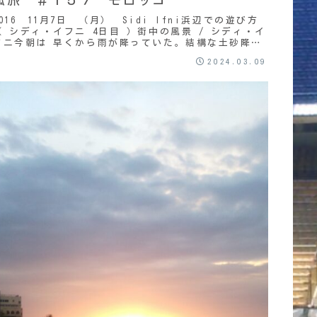
2016 11月7日 （月） Sidi Ifni浜辺での遊び方
（ シディ・イフニ 4日目 ）街中の風景 / シディ・イ
フニ今朝は 早くから雨が降っていた。結構な土砂降り
だ。いつも通り １階のカフェで朝...
2024.03.09