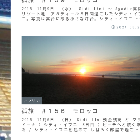
2016 11月9日 （水） Sidi Ifni ～ Agadir高
リゾート地 アガディール５日間過ごしたシディ・イ
ニ。写真は高台にある小さな灯台。シディ・イフニ 
発の日。朝起きてから、当たり前...
2024.03.
アフリカ
孤旅 ＃１５６ モロッコ
2016 11月6日 （日） Sidi Ifni預金残高 と マ
ドーナ（ シディ・イフニ 3日目 ）ビーチへと続く
段 / シディ・イフニ朝起きて しばらく部屋で過ごし
た後、１０時過ぎに １階のカフ...