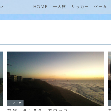
～
HOME
一人旅
サッカー
ゲーム
アフリカ
孤旅 ＃１５８ モロッコ