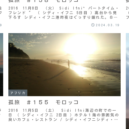
級
2016 11月8日 （火） Sidi Ifni‶ パートタイム・
フ
フレンド ” （ シディ・イフニ 5日目 ）高台から見
出
下ろす シディ・イフニ港昨夜はぐっすり眠れた。８時
頃起き出していつものように部屋...
29
2024.03.19
アフリカ
孤旅 ＃１５５ モロッコ
ラ
2016 11月5日 （土） Sidi Ifni海辺の町での一
階
日 （ シディ・イフニ 2日目 ）ホテル１階の雰囲気の
良いカフェ・レストラン / シディ・イフニシディ・イ
フニ ２日目。８時過ぎに目が覚め...