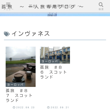
孤旅 〜 一人旅専用ブログ ～
孤旅 〜 一人旅専用ブログ ～
メニュー
検索
インヴァネス
ヨーロッパ
孤旅 ＃８
６ スコット
ランド
ヨーロッパ
孤旅 ＃８
７ スコット
ランド
2022.09.23
2022.09.21