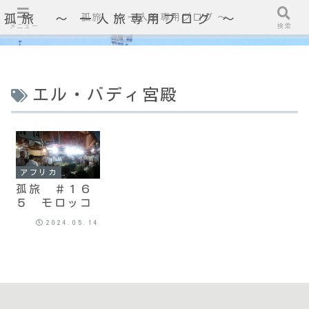
孤旅 〜 一人旅専用ブログ ～
孤旅 〜 一人旅専用ブログ ～
メニュー
検索
エル・バディ宮殿
アフリカ
孤旅 ＃１６
５ モロッコ
2024.05.14