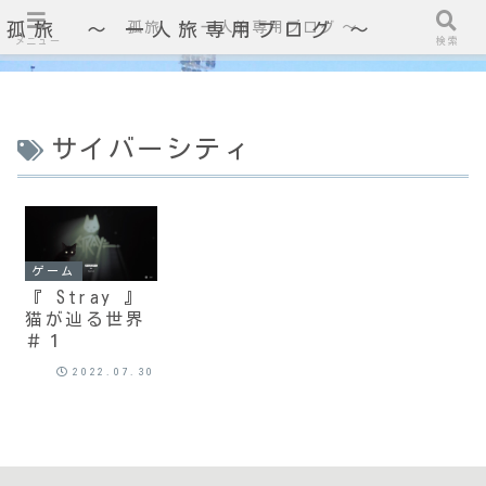
孤旅 〜 一人旅専用ブログ ～
孤旅 〜 一人旅専用ブログ ～
メニュー
検索
サイバーシティ
ゲーム
『 Stray 』
猫が辿る世界
＃１
2022.07.30