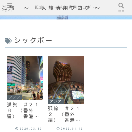
孤旅 〜 一人旅専用ブログ ～
孤旅 〜 一人旅専用ブログ ～
メニュー
検索
シックボー
アジア
アジア
弧旅 ＃２１
弧旅 ＃２１
６ （番外
２ （番外
編） 香港、
編） 香港、
マカオ
マカオ
2026.03.19
2026.01.16