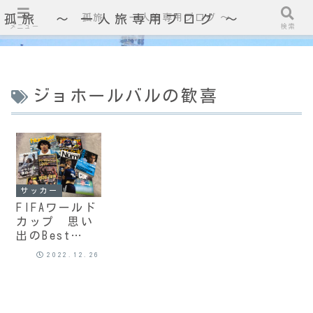
孤旅 〜 一人旅専用ブログ ～
孤旅 〜 一人旅専用ブログ ～
メニュー
検索
ジョホールバルの歓喜
サッカー
FIFAワールド
カップ 思い
出のBest
Bout ⑥ ～
2022.12.26
日本代表編～