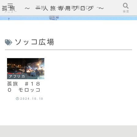
孤旅 〜 一人旅専用ブログ ～
孤旅 〜 一人旅専用ブログ ～
メニュー
検索
ソッコ広場
アフリカ
孤旅 ＃１８
０ モロッコ
2024.10.10