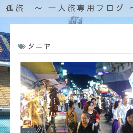
孤旅 〜 一人旅専用ブログ 
タニヤ
アジア