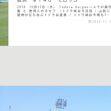
2016 10月27日（木） Todora Gorges一人での留
番 と 使用人のヨセフ （トドラ峡谷６日目 ）山肌に
建物が立ち並ぶトドラ谷遠景 / トドラ峡谷今朝も7時
に起床。昨晩寝たのが12時ご...
2023.11.