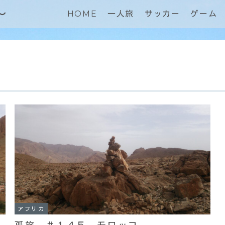
～
HOME
一人旅
サッカー
ゲーム
アフリカ
孤旅 ＃１４５ モロッコ