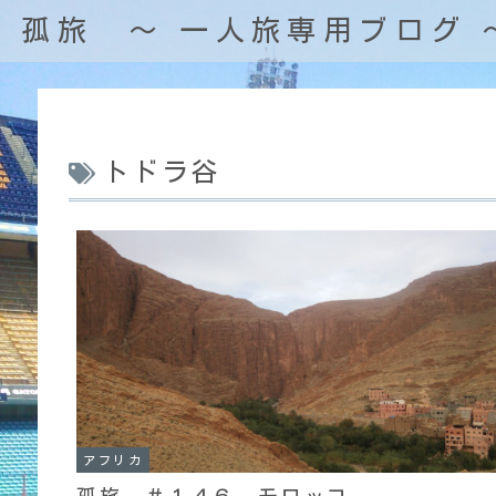
孤旅 〜 一人旅専用ブログ 
トドラ谷
アフリカ
孤旅 ＃１４６ モロッコ