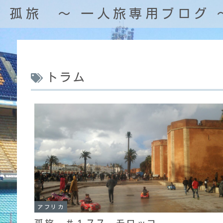
孤旅 〜 一人旅専用ブログ 
トラム
アフリカ
孤旅 ＃１７７ モロッコ