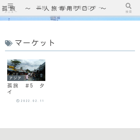
孤旅 〜 一人旅専用ブログ ～
孤旅 〜 一人旅専用ブログ ～
メニュー
検索
マーケット
アジア
孤旅 ＃5 タ
イ
2022.02.11