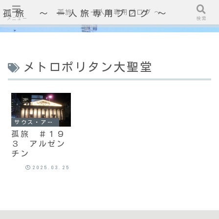
孤旅 〜 一人旅専用ブログ ～
孤旅 〜 一人旅専用ブログ ～
メニュー
検索
メトロポリタン大聖堂
サウス・アメリカ（南米）
孤旅 ＃１９
３ アルゼン
チン
2025.03.25