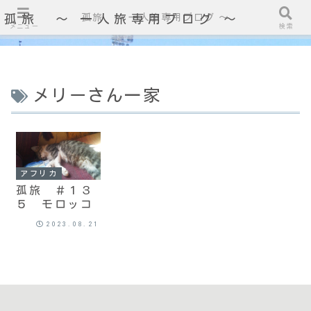
孤旅 〜 一人旅専用ブログ ～
孤旅 〜 一人旅専用ブログ ～
メニュー
検索
メリーさん一家
アフリカ
孤旅 ＃１３
５ モロッコ
2023.08.21