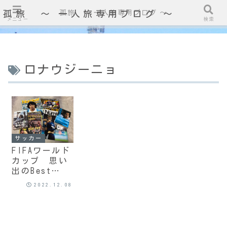
孤旅 〜 一人旅専用ブログ ～
孤旅 〜 一人旅専用ブログ ～
メニュー
検索
ロナウジーニョ
サッカー
FIFAワールド
カップ 思い
出のBest
Bout ④
2022.12.08