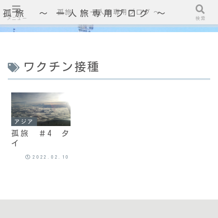
孤旅 〜 一人旅専用ブログ ～
孤旅 〜 一人旅専用ブログ ～
メニュー
検索
ワクチン接種
アジア
孤旅 ＃4 タ
イ
2022.02.10