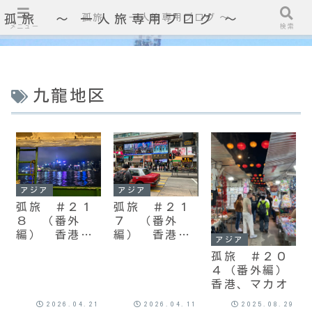
孤旅 〜 一人旅専用ブログ ～
孤旅 〜 一人旅専用ブログ ～
メニュー
検索
九龍地区
アジア
アジア
弧旅 ＃２１
弧旅 ＃２１
８ （番外
７ （番外
編） 香港、
編） 香港、
アジア
マカオ
マカオ
孤旅 ＃２０
４（番外編）
香港、マカオ
2026.04.21
2026.04.11
2025.08.29