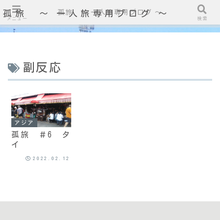
孤旅 〜 一人旅専用ブログ ～
孤旅 〜 一人旅専用ブログ ～
メニュー
検索
副反応
アジア
孤旅 ＃6 タ
イ
2022.02.12