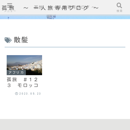
孤旅 〜 一人旅専用ブログ ～
孤旅 〜 一人旅専用ブログ ～
メニュー
検索
散髪
アフリカ
孤旅 ＃１２
３ モロッコ
2023.05.23