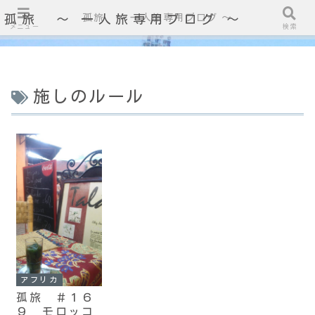
孤旅 〜 一人旅専用ブログ ～
孤旅 〜 一人旅専用ブログ ～
メニュー
検索
施しのルール
アフリカ
孤旅 ＃１６
９ モロッコ