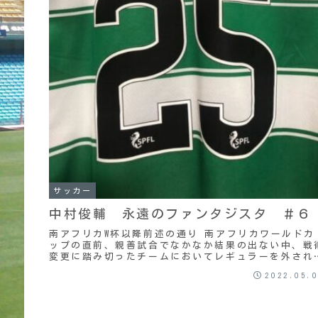
サッカー
中村俊輔 永遠のファンタジスタ ＃６
南アフリカW杯以降前述の通り 南アフリカワールドカ
ップの直前、親善試合でなかなか結果の出ない中、戦
変更に踏み切ったチームにおいてレギュラーを外され
俊輔は、サブ組としてチームを盛り上げようと努める
2022.05.
も...