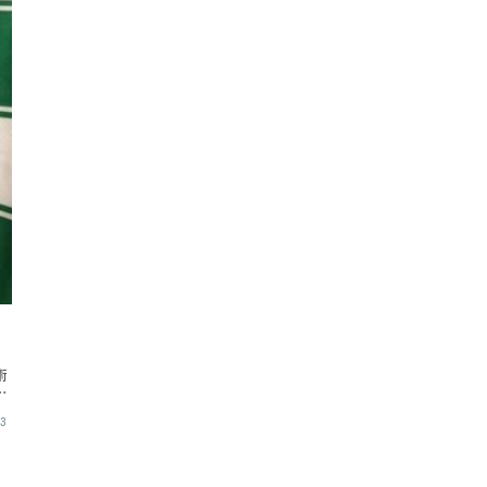
術
た
03