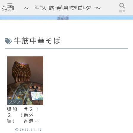
孤旅 〜 一人旅専用ブログ ～
孤旅 〜 一人旅専用ブログ ～
メニュー
検索
牛筋中華そば
アジア
弧旅 ＃２１
２ （番外
編） 香港、
マカオ
2026.01.16