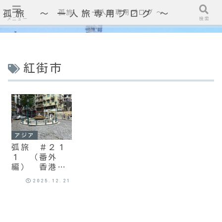
孤旅 〜 一人旅専用ブログ ～
孤旅 〜 一人旅専用ブログ ～
メニュー
検索
紅街市
アジア
弧旅 ＃２１
１ （番外
編） 香港、
マカオ
2025.12.21