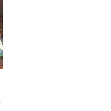
ン
か
16