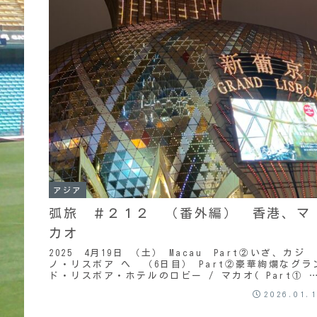
アジア
弧旅 ＃２１２ （番外編） 香港、マ
カオ
2025 4月19日 （土） Macau Part②いざ、カジ
ノ・リスボア へ （6日目） Part②豪華絢爛なグラ
ド・リスボア・ホテルのロビー / マカオ( Part① 
らの続き ）一旦宿に戻り...
2026.01.