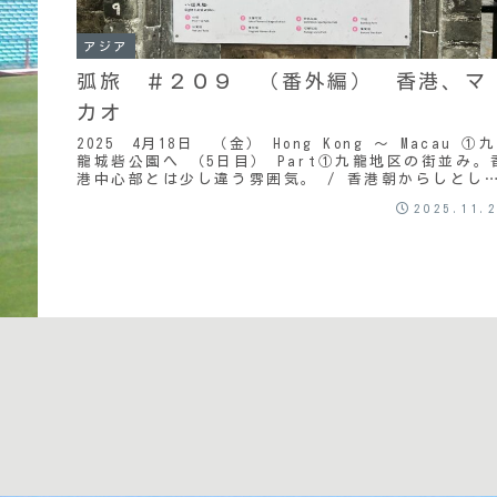
アジア
弧旅 ＃２０９ （番外編） 香港、マ
カオ
2025 4月18日 （金） Hong Kong ～ Macau ①九
龍城砦公園へ （5日目） Part①九龍地区の街並み。
港中心部とは少し違う雰囲気。 / 香港朝からしとし
雨が降っていた。そこま...
2025.11.