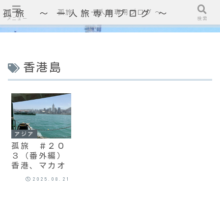
孤旅 〜 一人旅専用ブログ ～
孤旅 〜 一人旅専用ブログ ～
メニュー
検索
香港島
アジア
孤旅 ＃２０
３（番外編）
香港、マカオ
2025.08.21