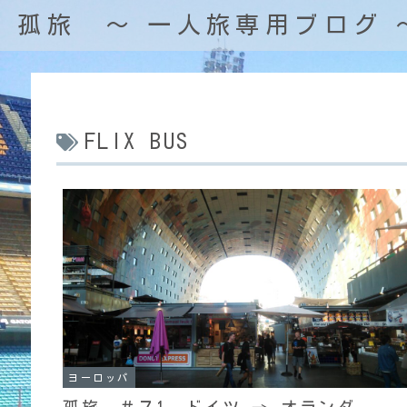
孤旅 〜 一人旅専用ブログ 
FLIX BUS
ヨーロッパ
孤旅 ＃７1 ドイツ → オランダ