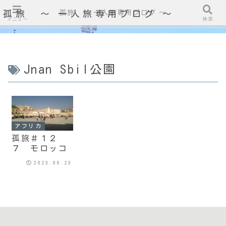
孤旅 〜 一人旅専用ブログ ～
孤旅 〜 一人旅専用ブログ ～
メニュー
検索
Jnan Sbil公園
アフリカ
孤旅＃１２
７ モロッコ
2023.06.23