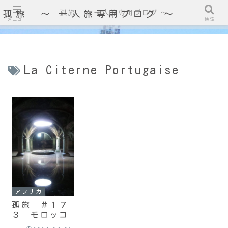
孤旅 〜 一人旅専用ブログ ～
孤旅 〜 一人旅専用ブログ ～
メニュー
検索
La Citerne Portugaise
アフリカ
孤旅 ＃１７
３ モロッコ