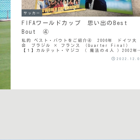
サッカー
FIFAワールドカップ 思い出のBest
Bout ④
私的 ベスト・バウトをご紹介④ 2006年 ドイツ大
会 ブラジル × フランス （Quarter Final）
【１】カルテット・マジコ （ 魔法の４人 ）2002年、
日韓ワールドカップにて通算５度目の優勝を果たした
2022.12.
ラジル代表。怪物ロナウドは劇的な復活を遂げ得点王
なり、１０番のリバウド、若きテクニシャン ロナウ
ーニョと共に、『 ３R 』 を形成し ブラジルの攻撃
を彩った。