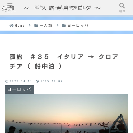
孤旅 〜 一人旅専用ブログ ～
孤旅 〜 一人旅専用ブログ ～
メニュー
検索
Home
一人旅
ヨーロッパ
孤旅 ＃３５ イタリア → クロア
チア ( 船中泊 ）
2022.04.11
2025.12.04
ヨーロッパ