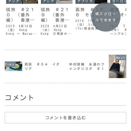
アジア
アジア
アフリカ
ヨーロッ
弧旅 ＃２１
弧旅 ＃２１
孤旅 ＃１５
孤旅 ＃
横スクロー
０ （番外
９ （番外
６ モロッコ
１ オー
編） 香港、
編） 香港、
リア
ルできます
2016 11月6日
（日） Sidi
マカオ
マカオ
2025 4月18日
2025 4月23日
2016 ７
Ifni預金残高 と
（金） Hong
（水） Hong
（木） We
マラドーナ（ シデ
Kong ～ Macau
Kong ①香港の離
ーンブルン
ィ・イフニ 3日目
②マカオ到着後、
島（長州島）へ行
ェーンブル
）ビーチへと続く
ホテルへ。（5日
く （１０日目）
正面から 
階段 / シディ・
目）Part②マカオ
Part①お馴染みの
ると 少し
イフニ朝起きて し
のフェリーターミ
スターフェリー乗
ついていた
ばらく部屋で過ご
ナルに到着。（
り場 / 尖沙咀今
過ぎから朝
した後、１０時過
Part① からの続
日が実質的な香港
けて降って
ぎに １階のカフェ
き ）ターボジェッ
での最終日。朝は
うだ。肌寒
で朝食を取る。日
孤旅 ＃３４ イタ
中村俊輔 永遠のフ
トで香港からマカ
９時半に起きて、
感じる。今
課となったオムレ
オ
１０時過ぎに外
光に出ると
リア
ァンタジスタ ＃１
ツを食...
へ。・・・・・・
出。今回泊ってい
いたので、
・・・・・・・・
るホテルのフロ
ぎにはホテ
・...
ン...
る...
コメント
コメントを書き込む