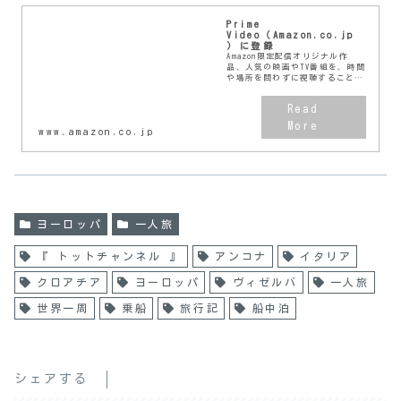
Prime
Video（Amazon.co.jp
）に登録
Amazon限定配信オリジナル作
品、人気の映画やTV番組を、時間
や場所を問わずに視聴することが
できます。まずは、無料体験をお
試しください。
www.amazon.co.jp
ヨーロッパ
一人旅
『 トットチャンネル 』
アンコナ
イタリア
クロアチア
ヨーロッパ
ヴィゼルバ
一人旅
世界一周
乗船
旅行記
船中泊
シェアする