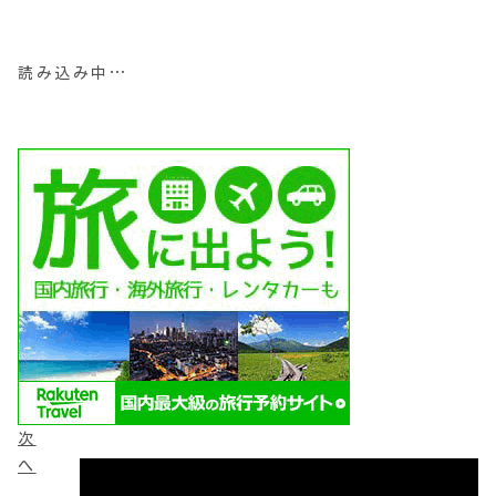
読み込み中…
次
へ