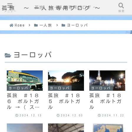
孤旅 〜 一人旅専用ブログ ～
孤旅 〜 一人旅専用ブログ ～
メニュー
検索
Home
一人旅
ヨーロッパ
ヨーロッパ
ヨーロッパ
ヨーロッパ
ヨーロッパ
孤旅 ＃１８
孤旅 ＃１８
孤旅 ＃１８
６ ポルトガ
５ ポルトガ
４ ポルトガ
ル →（ スペ
ル
ル
イン ）→ 機
2024.12.13
2024.12.03
2024.11.22
中泊