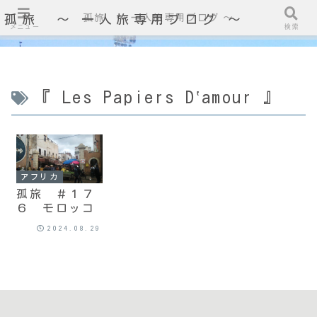
孤旅 〜 一人旅専用ブログ ～
孤旅 〜 一人旅専用ブログ ～
メニュー
検索
『 Les Papiers D‛amour 』
アフリカ
孤旅 ＃１７
６ モロッコ
2024.08.29