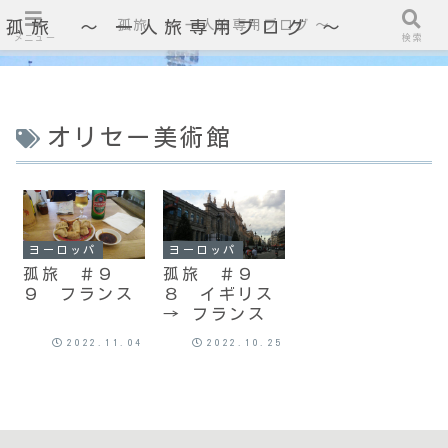
孤旅 〜 一人旅専用ブログ ～
孤旅 〜 一人旅専用ブログ ～
メニュー
検索
オリセー美術館
ヨーロッパ
ヨーロッパ
孤旅 ＃９
孤旅 ＃９
９ フランス
８ イギリス
→ フランス
2022.11.04
2022.10.25