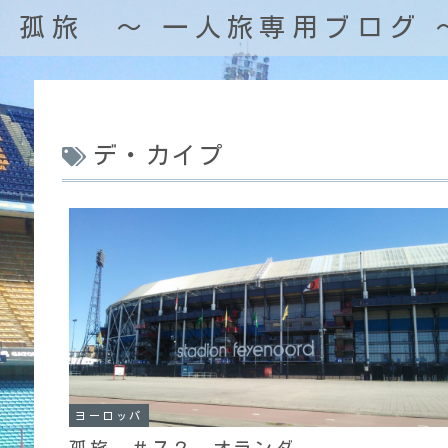
孤旅 〜 一人旅専用ブログ 
デ・カイプ
ヨーロッパ
孤旅 ＃７２ オランダ