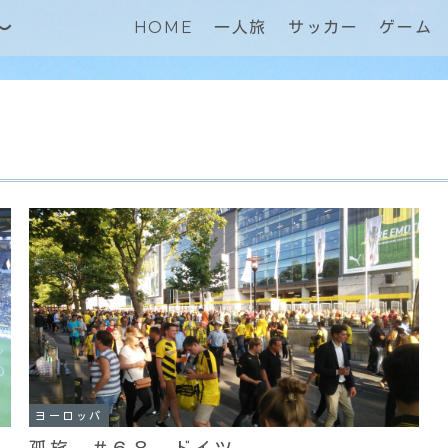
～
HOME
一人旅
サッカー
ゲーム
ヨーロッパ
孤旅 ＃６８ ドイツ