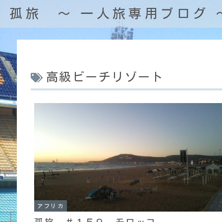
孤旅 〜 一人旅専用ブログ 
高級ビーチリゾート
アフリカ
孤旅 ＃１５９ モロッコ