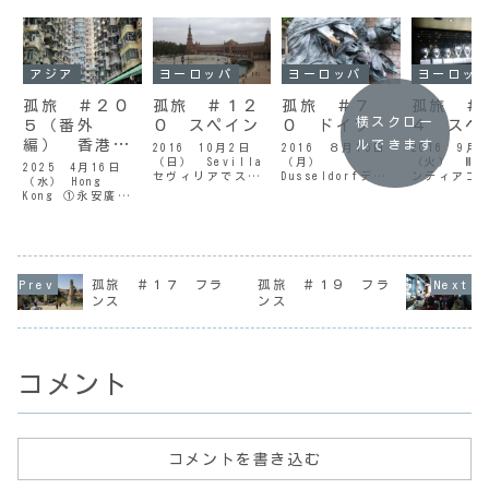
アジア
ヨーロッパ
ヨーロッパ
ヨーロッ
孤旅 ＃２０
孤旅 ＃１２
孤旅 ＃７
孤旅 ＃
横スクロー
５（番外
０ スペイン
０ ドイツ
４ スペ
編） 香港、
ルできます
2016 10月2日
2016 ８月15日
2016 9
（日） Sevilla
（月）
（火） Mad
マカオ
2025 4月16日
セヴィリアでスペ
Dusseldorfデュ
ンティアゴ
（水） Hong
イン最後の一日セ
ッセルドルフの休
ナベウ今日
Kong ①永安廣場
ヴィリア王宮昨夜
日デパートの珍し
時ごろ起き
（Wing On
はいつの間にか眠
いオブジェ / デ
（ エスタデ
Plaza） と アベ
ってしまってい
ュッセルドルフ昨
オ・) サン
ニュー・オブ・ス
た。途中 物音で一
夜はとても遅い時
ゴ・ベルナ
ターズ（3日目）
度起こされはした
間まで出掛けてい
見学に向か
Part①色鮮やかな
が、それでもぐっ
たため、寝たのは
ンティアゴ
果物市場 / 油麻
孤旅 ＃１７ フラ
孤旅 ＃１９ フラ
すり8時間は寝れ
朝方になってしま
ナベウは、
地午前６時過ぎに
ンス
ンス
た。このホステル
った。起きてみる
と知れたレ
起きた。４時間ほ
は 宿泊代に朝食が
とまだ8時を回った
マドリード
どしか寝ていない
込みになっている
ところだ。4時間程
ムスタジア
からまだ眠いはず
の...
しか...
メト...
なのだが...
コメント
コメントを書き込む