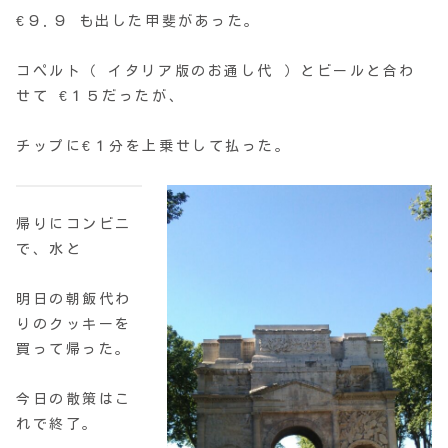
€９.９ も出した甲斐があった。
コぺルト（ イタリア版のお通し代 ）とビールと合わ
せて €１５だったが、
チップに€１分を上乗せして払った。
帰りにコンビニ
で、水と
明日の朝飯代わ
りのクッキーを
買って帰った。
今日の散策はこ
れで終了。