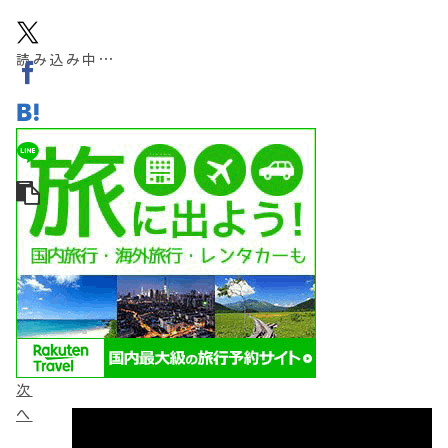
読み込み中…
次
へ