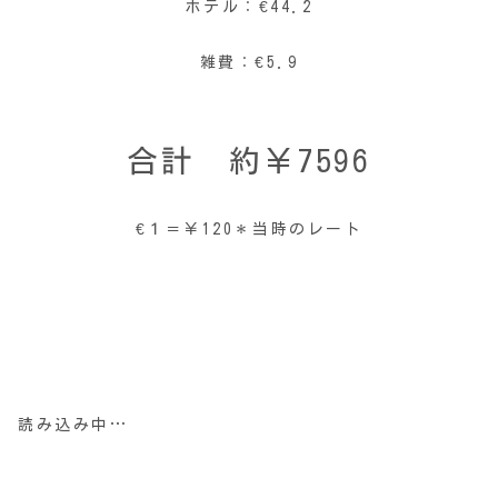
ホテル：€44.2
雑費：€5.9
合計 約￥7596
€１＝￥120＊当時のレート
読み込み中…