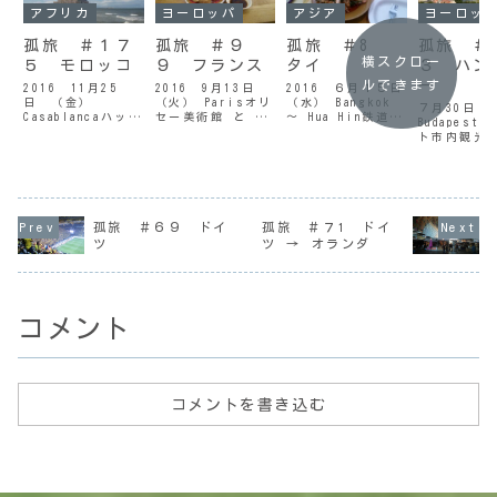
アフリカ
ヨーロッパ
アジア
ヨーロッ
孤旅 ＃１７
孤旅 ＃９
孤旅 ＃8
孤旅 ＃
横スクロー
５ モロッコ
９ フランス
タイ
３ ハン
ー
ルできます
2016 11月25
2016 9月13日
2016 ６月１５日
日 （金）
（火） Parisオリ
（水） Bangkok
７月30日（
Casablancaハッサ
セー美術館 と モ
～ Hua Hin鉄道で
Budapest
ン２世モスクモロ
ネの貴婦人ルーブ
の旅昨晩イシダと
ト市内観光
ッコ最大のモスク
ル美術館前の広場
飲んだ時にホアヒ
前の銅像 /
ハッサン２世モス
/ パリ昨日から
ン行きのバスは、
城今日はブ
ク / カサブラン
歯が痛くて仕方が
南バスターミナル
トの市内観
カ昨夜も深夜に起
ない。痛み止めを
から出ていると教
ず歩いて中
きてしまい、日記
飲んで何とか凌
えてもらったのだ
方に向かい
を書いたりしてい
ぐ。疲れているの
が、その南バスタ
Szabadsa
孤旅 ＃６９ ドイ
孤旅 ＃７1 ドイ
ると、再び寝るの
もあるかもしれな
ーミナルへの行き
渡って ゲ
ツ
ツ → オランダ
が 朝の６時頃にな
いが、歯医者に行
方が分からない。
ト温泉 を
ってしまった。二
くわけにもいかな
それならいっそ鉄
する。そこ
度目の眠りの後
いし、どうにか
道を使おう...
沿いを進み
...
な...
登って王宮（
コメント
コメントを書き込む