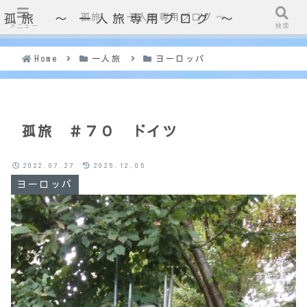
孤旅 〜 一人旅専用ブログ ～
孤旅 〜 一人旅専用ブログ ～
メニュー
検索
Home
一人旅
ヨーロッパ
孤旅 ＃７０ ドイツ
2022.07.27
2025.12.05
ヨーロッパ