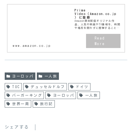
Prime
Video（Amazon.co.jp
）に登録
Amazon限定配信オリジナル作
品、人気の映画やTV番組を、時間
や場所を問わずに視聴することが
できます。まずは、無料体験をお
試しください。
www.amazon.co.jp
ヨーロッパ
一人旅
TUC
デュッセルドルフ
ドイツ
バーガーキング
ヨーロッパ
一人旅
世界一周
旅行記
シェアする