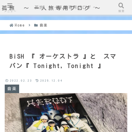
孤旅 〜 一人旅専用ブログ ～
孤旅 〜 一人旅専用ブログ ～
メニュー
検索
Home
音楽
BiSH 『 オーケストラ 』と スマ
パン『 Tonight，Tonight 』
2022.02.23
2025.12.04
音楽