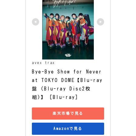
avex trax
Bye-Bye Show for Never 
at TOKYO DOME【Blu-ray
盤 (Blu-ray Disc2枚
組)】 [Blu-ray]
楽天市場で見る
Amazonで見る