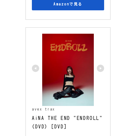
Amazonで見る
avex trax
AiNA THE END "ENDROLL"
(DVD) [DVD]