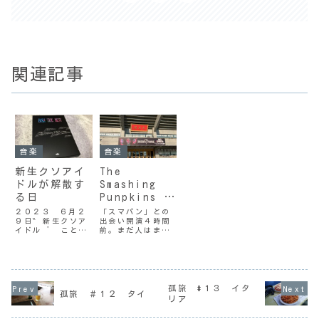
関連記事
音楽
音楽
新生クソアイ
The
ドルが解散す
Smashing
る日
Punpkins 来
日記念！武道
２０２３ ６月２
「スマパン」との
９日‶ 新生クソア
出会い開演４時間
館ライブをレ
イドル ” こと
前。まだ人はまば
ポート
BiSH が、２０２
ら。The
（25.9.17）
３年６月２９日の
Smashing
東京ドームでのラ
Punpkins（通称：
イブをもって解散
「スマパン」）が
する。‶ 新生クソ
久々に来日すると
アイドル ” は彼
いうニュースを聞
孤旅 #１３ イタ
孤旅 ＃１２ タイ
女たちのデビュー
きつけ、チケット
リア
当時のキャッチフ
を取ったのが５月
レーズだ。地下ア
の事。１２年ぶり