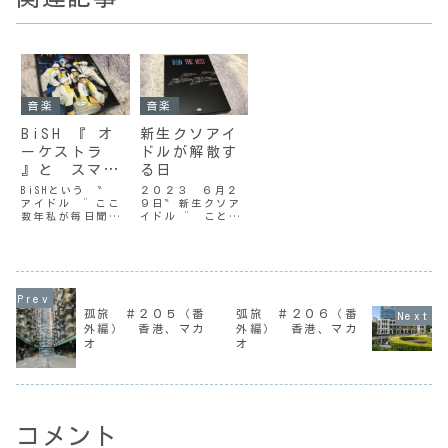
音楽
音楽
BiSH 『 オ
新生クソアイ
ーケストラ
ドルが解散す
』と スマパ
る日
ン『
BiSHという ‶
２０２３ ６月２
アイドル ”ここ
９日‶ 新生クソア
Tonight，
数年私が毎日聞い
イドル ” こと
Tonight 』
ている BiSH の曲
BiSH が、２０２
のなかでとりわけ
３年６月２９日の
大好きな曲が『 オ
東京ドームでのラ
ーケストラ 』で
イブをもって解散
す。BiSH のこと
する。‶ 新生クソ
を知らない人に説
アイドル ” は彼
明しますと２０１
女たちのデビュー
孤旅 ＃２０５（番
弧旅 ＃２０６（番
５年デビューの 6
当時のキャッチフ
外編） 香港、マカ
外編） 香港、マカ
人組のいわゆる ‶
レーズだ。地下ア
オ
オ
アイドル ” で２
イドルからスター
０１６年...
トし、メジャーデ
ビュー...
コメント