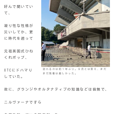
好んで聞いてい
て、
凝り性な性格が
災いしてか、更
に時代を遡って
元祖英国式ひね
くれポップ、
訪れるのは約１年ぶり。９月とは言え、まだ
XTCにドハマり
まだ残暑は厳しかった。
していた。
故に、グランジやオルタナティブの知識などは皆無で、
ニルヴァーナですら