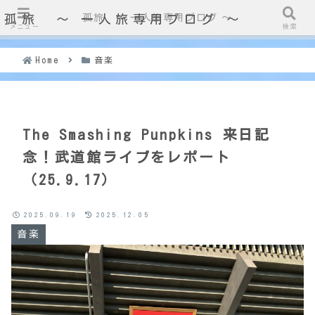
孤旅 〜 一人旅専用ブログ ～
孤旅 〜 一人旅専用ブログ ～
メニュー
検索
Home
音楽
The Smashing Punpkins 来日記
念！武道館ライブをレポート
（25.9.17）
2025.09.19
2025.12.05
音楽