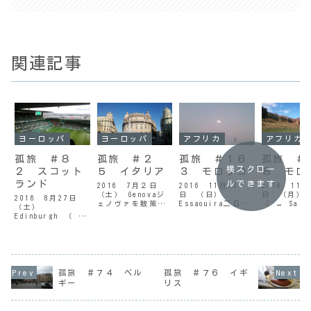
関連記事
ヨーロッパ
ヨーロッパ
アフリカ
アフリカ
孤旅 ＃８
孤旅 ＃２
孤旅 ＃１６
孤旅 ＃
横スクロー
２ スコット
５ イタリア
３ モロッコ
８ モロ
ランド
ルできます
2016 7月２日
2016 11月13
2016 11月
（土） Genovaジ
日 （日）
日 （月） R
2016 8月27日
ェノヴァを散策昨
Essaouira二日酔
（ ↔ Sal
（土）
夜は EURO の、ウ
い と 旅の一期一
バト市内、
Edinburgh （ ↔
ェールズ × ベル
会（ エッサウィラ
観光 ( ラ
Glasgow）再びセ
ギー の試合を見な
4日目 ）街中の路
目 ）映画『
ルティック・パー
がら、いつの間に
地にて / エッサ
ション・イ
クへ セルティッ
か寝てしまった。
ウィラ夜中の３時
シブル 』
ク × アバディー
何となく ウェール
に目が覚めた。ど
も使われた
ン （ 試合当日
ズ が勝ったのは覚
うにも腹の具合が
ヤのカスバ
）試合当日のセル
孤旅 ＃７４ ベル
孤旅 ＃７６ イギ
えているのだが、
悪くて 堪らずトイ
付近の城壁 
ティック・パーク
ギー
リス
他はほとんど記憶
レに駆け込む。ひ
バト今日は
今日は最高の１日
にない。起きてみ
どく腹を壊してい
ろから外出
だった。10時前に
ると７時...
るうえに、溜...
今...
宿を出てバスター