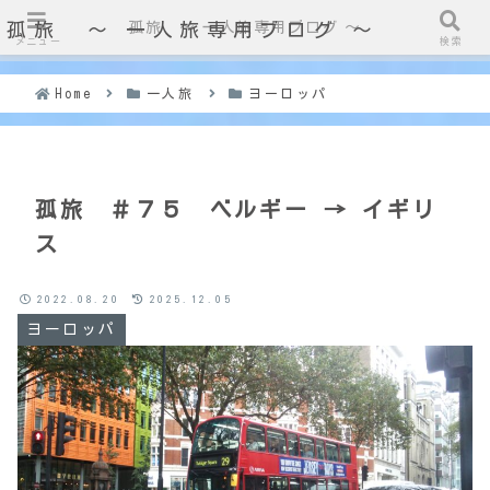
孤旅 〜 一人旅専用ブログ ～
孤旅 〜 一人旅専用ブログ ～
メニュー
検索
Home
一人旅
ヨーロッパ
孤旅 ＃７５ ベルギー → イギリ
ス
2022.08.20
2025.12.05
ヨーロッパ