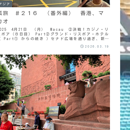
アジア
弧旅 ＃２１６ （番外編） 香港、マ
カオ
2025 4月21日 （月） Macau ②決戦！カジノ・リ
スボア（８日目） Part②グランド・リスボア・ホテル
（ Part① からの続き ）セナド広場を通り過ぎ、新馬
路しんまろう を南東の方角へ進...
2026.03.19