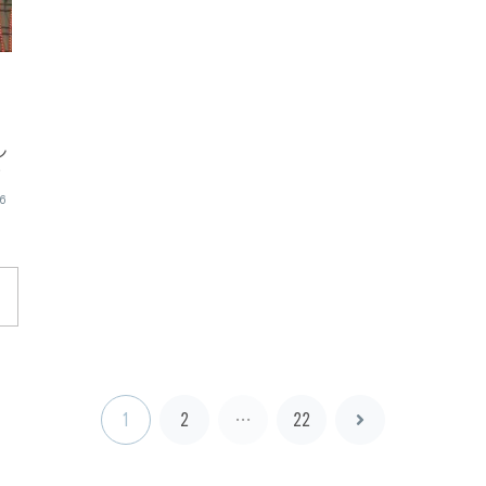
ン
か
16
1
2
…
22
次
へ