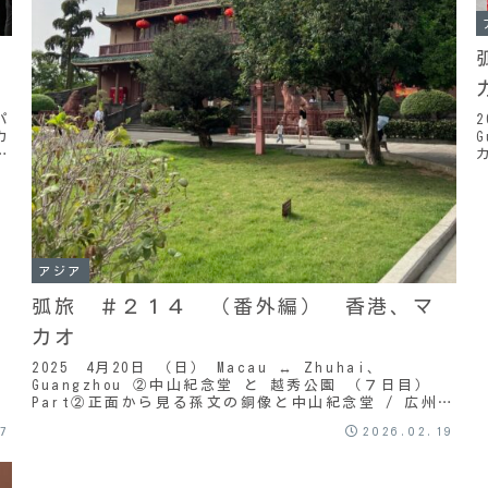
カ
パ
カ
っ
アジア
弧旅 ＃２１４ （番外編） 香港、マ
カオ
2025 4月20日 （日） Macau ↔ Zhuhai、
Guangzhou ②中山紀念堂 と 越秀公園 （７日目）
Part②正面から見る孫文の銅像と中山紀念堂 / 広州（
Part①からの続き ...
27
2026.02.19