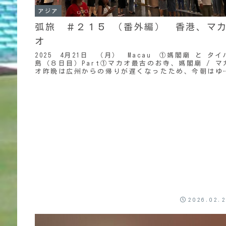
アジア
弧旅 ＃２１５ （番外編） 香港、マ
オ
2025 4月21日 （月） Macau ①媽閣廟 と タイ
島（８日目）Part①マカオ最古のお寺、媽閣廟 / マ
オ昨晩は広州からの帰りが遅くなったため、今朝はゆ
くりしたいところだったが、日課の...
2026.02.