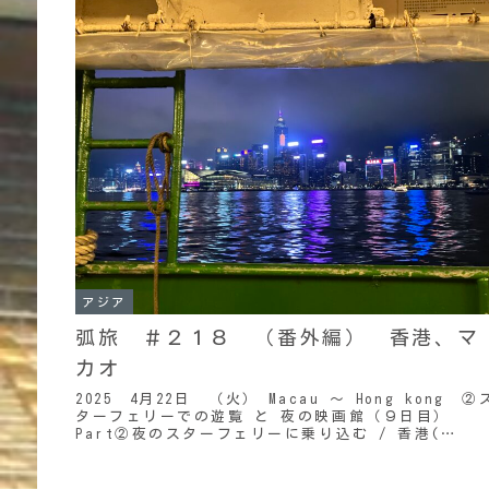
アジア
弧旅 ＃２１８ （番外編） 香港、マ
カオ
2025 4月22日 （火） Macau ～ Hong kong ②
ターフェリーでの遊覧 と 夜の映画館（９日目）
Part②夜のスターフェリーに乗り込む / 香港(
Part①からの続き ）７時過ぎ...