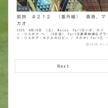
アジア
弧旅 ＃２１２ （番外編） 香港、マ
カオ
2025 4月19日 （土） Macau Part②いざ、カジ
ノ・リスボア へ （6日目） Part②豪華絢爛なグラ
ド・リスボア・ホテルのロビー / マカオ( Part① 
らの続き ）一旦宿に戻り...
2026.01.
Next