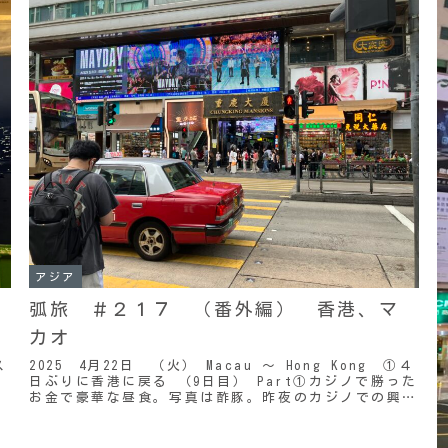
アジア
弧旅 ＃２１７ （番外編） 香港、マ
カオ
ス
2025 4月22日 （火） Macau ～ Hong Kong ①４
日ぶりに香港に戻る （9日目） Part①カジノで勝った
お金で豪華な昼食。写真は酢豚。昨夜のカジノでの興奮
も冷めやらない中、朝はゆ...