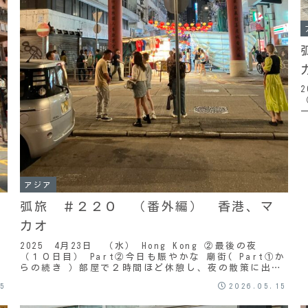
アジア
弧旅 ＃２２０ （番外編） 香港、マ
カオ
2025 4月23日 （水） Hong Kong ②最後の夜
（１０日目） Part②今日も賑やかな 廟街( Part①か
らの続き ）部屋で２時間ほど休憩し、夜の散策に出
た。まずは歩いて 廟街夜市 へ...
25
2026.05.15