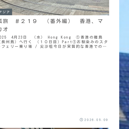
アジア
弧旅 ＃２１９ （番外編） 香港、マ
カオ
2025 4月23日 （水） Hong Kong ①香港の離島
（長州島）へ行く （１０日目）Part①お馴染みのスタ
ーフェリー乗り場 / 尖沙咀今日が実質的な香港での最
終日。朝は９時半に起きて、１０時...
2026.05.09