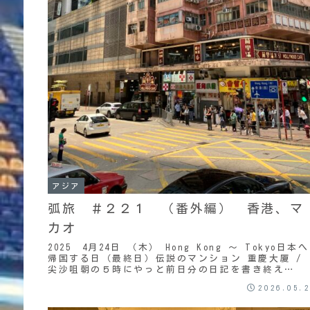
アジア
弧旅 ＃２２１ （番外編） 香港、マ
カオ
2025 4月24日 （木） Hong Kong ～ Tokyo日本へ
帰国する日（最終日）伝説のマンション 重慶大厦 /
尖沙咀朝の５時にやっと前日分の日記を書き終え
た。・・・・・・・・・・・・・・・...
2026.05.