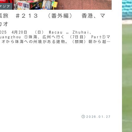
アジア
弧旅 ＃２１３ （番外編） 香港、マ
カオ
2025 4月20日 （日） Macau ↔ Zhuhai、
Guangzhou ①珠海、広州へ行く （7日目） Part①マ
カオから珠海への州境がある建物。（關閘）朝から越境
する大勢の人たちが詰めかけ...
2026.01.27