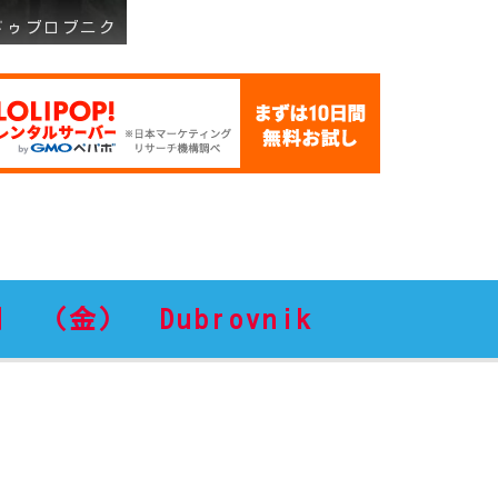
ドゥブロブニク
日 （金） Dubrovnik