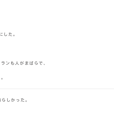
にした。
トランも人がまばらで、
た。
晴らしかった。