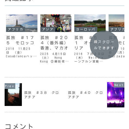
アフリカ
アジア
ヨーロッパ
アフリカ
孤旅 ＃１７
孤旅 ＃２０
孤旅 ＃５
孤旅 ＃
横スクロー
５ モロッコ
４（番外編）
１ オースト
０ モロ
香港、マカオ
リア
ルできます
2016 11月25
2016 10月
日 （金）
日 （月）
2025 4月15日
2016 ７月２８日
Casablancaハッサ
Ouarzaza
（火） Hong
（木） Weinシェ
ン２世モスクモロ
Ait-Ben-Ha
Kong ②廟街夜市
ーンブルン宮殿シ
ッコ最大のモスク
）アイト・
と カラオケ屋台
ェーンブルン宮殿
ハッサン２世モス
ハッドゥ（
（2日目）Part②
正面から 今朝起き
ク / カサブラン
ザート ３日
佐敦道からの入り
ると 少し雨がパラ
カ昨夜も深夜に起
バスターミ
口付近の看板 /
ついていた。夜半
きてしまい、日記
向かう道中
廟街夜市（
過ぎから朝方にか
を書いたりしてい
/ ワルザザ
Part①からの続き
けて降っていたよ
ると、再び寝るの
日で１０月
）夜の８時ごろに
うだ。肌寒ささえ
が 朝の６時頃にな
り
なって、ようやく
感じる。今日は観
孤旅 ＃３８ クロ
孤旅 ＃４０ クロ
ってしまった。二
だ。・・・
起き出す。ぐっす
光に出ると決めて
アチア
アチア
度目の眠りの後
・・・・・・
りと仮眠をとった
いたので、９時過
...
ことで、だい...
ぎにはホテルを出
る...
コメント