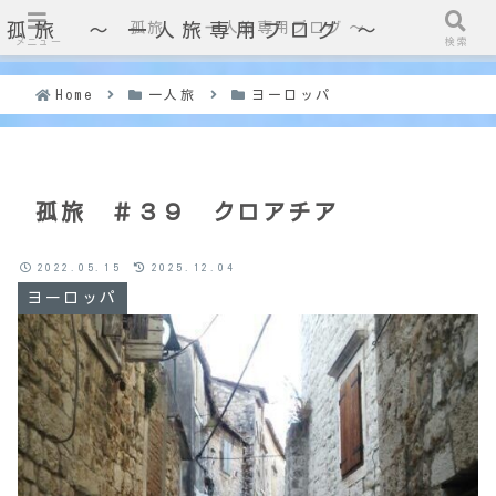
孤旅 〜 一人旅専用ブログ ～
孤旅 〜 一人旅専用ブログ ～
メニュー
検索
Home
一人旅
ヨーロッパ
孤旅 ＃３９ クロアチア
2022.05.15
2025.12.04
ヨーロッパ