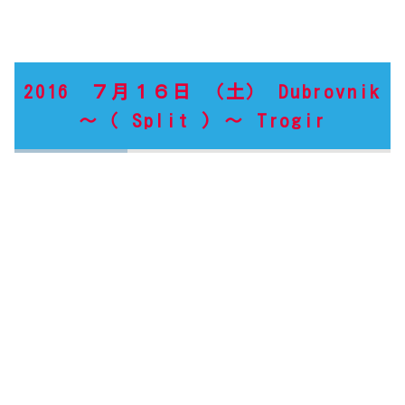
2016 ７月１６日 （土） Dubrovnik
～（ Split ) ～ Trogir